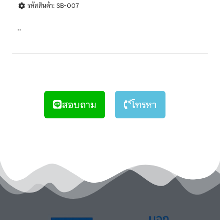
รหัสสินค้า: SB-007
..
สอบถาม
โทรหา