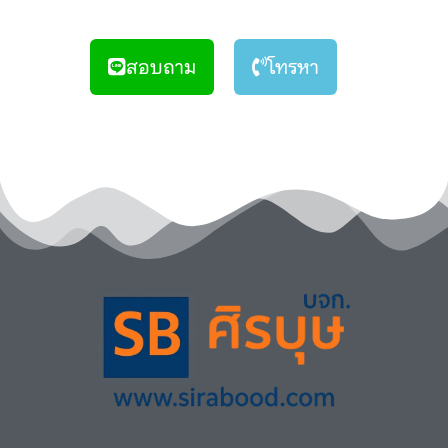
สอบถาม
โทรหา