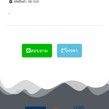
รหัสสินค้า: SB-020
..
สอบถาม
โทรหา