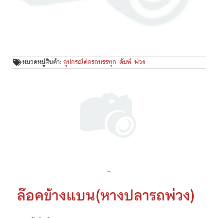
หมวดหมู่สินค้า:
อุปกรณ์ต่อรถบรรทุก-ดัมพ์-พ่วง
..
ล๊อคข้างแบน(หางปลารถพ่วง)