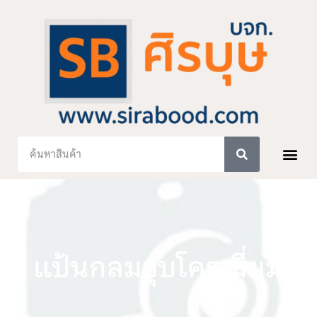
แป้นกลมชุบโครเมี่ยม