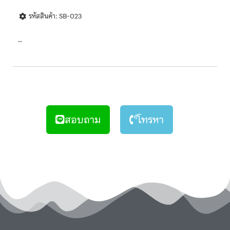
รหัสสินค้า: SB-023
..
สอบถาม
โทรหา