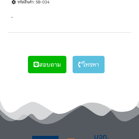
รหัสสินค้า: SB-024
..
สอบถาม
โทรหา