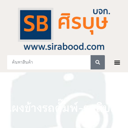
แผงข้างรถดั๊มพ์-รถสิบล้อ