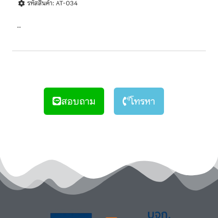
รหัสสินค้า: AT-034
..
สอบถาม
โทรหา